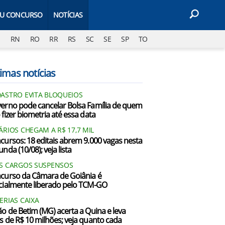
EU CONCURSO
NOTÍCIAS
J
RN
RO
RR
RS
SC
SE
SP
TO
imas notícias
ASTRO EVITA BLOQUEIOS
erno pode cancelar Bolsa Família de quem
 fizer biometria até essa data
ÁRIOS CHEGAM A R$ 17,7 MIL
cursos: 18 editais abrem 9.000 vagas nesta
nda (10/08); veja lista
S CARGOS SUSPENSOS
curso da Câmara de Goiânia é
cialmente liberado pelo TCM-GO
ERIAS CAIXA
ão de Betim (MG) acerta a Quina e leva
s de R$ 10 milhões; veja quanto cada