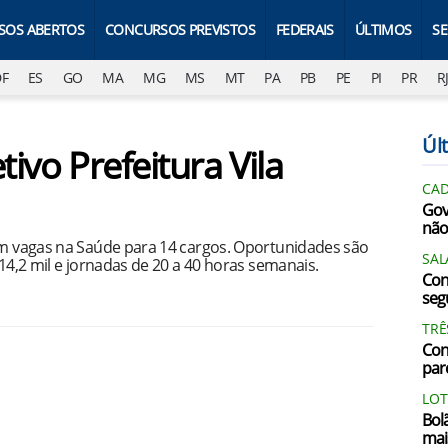
SOS ABERTOS
CONCURSOS PREVISTOS
FEDERAIS
ÚLTIMOS
S
DF
ES
GO
MA
MG
MS
MT
PA
PB
PE
PI
PR
R
Últ
tivo Prefeitura Vila
CAD
Gov
não
com vagas na Saúde para 14 cargos. Oportunidades são
SAL
 14,2 mil e jornadas de 20 a 40 horas semanais.
Con
segu
TRÊ
Con
par
LOT
Bol
mai