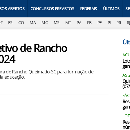
SOS ABERTOS
CONCURSOS PREVISTOS
FEDERAIS
ÚLTIMOS
S
DF
ES
GO
MA
MG
MS
MT
PA
PB
PE
PI
PR
R
Últ
etivo de Rancho
024
AC
Lot
gan
eitura de Rancho Queimado-SC para formação de
ÀS 
da educação.
Qui
(07
FÁC
Res
gan
LOT
Res
núm