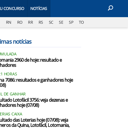
EU CONCURSO
NOTÍCIAS
J
RN
RO
RR
RS
SC
SE
SP
TO
imas notícias
UMULADA
omania 2960 de hoje: resultado e
hadores
21 HORAS
na 7086: resultados e ganhadores hoje
/08)
IL DE GANHAR
ultado Lotofácil 3756: veja dezenas e
hadores hoje (07/08)
ERIAS CAIXA
ultado das Loterias hoje (07/08): veja
eros da Quina, Lotofácil, Lotomania,