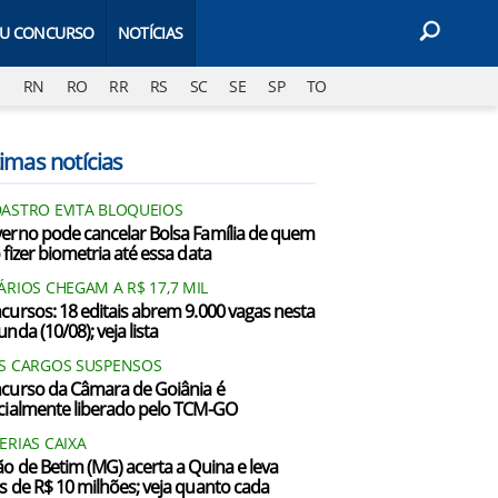
EU CONCURSO
NOTÍCIAS
J
RN
RO
RR
RS
SC
SE
SP
TO
imas notícias
ASTRO EVITA BLOQUEIOS
erno pode cancelar Bolsa Família de quem
 fizer biometria até essa data
ÁRIOS CHEGAM A R$ 17,7 MIL
cursos: 18 editais abrem 9.000 vagas nesta
nda (10/08); veja lista
S CARGOS SUSPENSOS
curso da Câmara de Goiânia é
cialmente liberado pelo TCM-GO
ERIAS CAIXA
ão de Betim (MG) acerta a Quina e leva
s de R$ 10 milhões; veja quanto cada