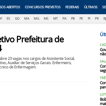
SOS ABERTOS
CONCURSOS PREVISTOS
FEDERAIS
ÚLTIMOS
S
DF
ES
GO
MA
MG
MS
MT
PA
PB
PE
PI
PR
R
Últ
tivo Prefeitura de
4
CAD
Gov
não
abre 23 vagas nos cargos de Assistente Social,
SAL
ivo, Auxiliar de Serviços Gerais. Enfermeiro,
Con
Técnico de Enfermagem.
segu
TRÊ
Con
par
LOT
Bol
mai