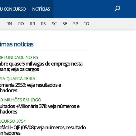
EU CONCURSO
NOTÍCIAS
J
RN
RO
RR
RS
SC
SE
SP
TO
imas notícias
RTUNIDADE NO RS
abre quase 5 mil vagas de emprego nesta
ana; veja os cargos
SA QUARTA-FEIRA
omania 2959: veja resultados e
hadores
80 MILHÕES EM JOGO
ultados +Milionária 378: veja números e
hadores
CURSO 3754
ofácil HOJE (05/08): veja números, resultado
anhadores