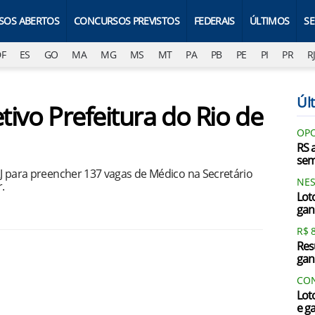
SOS ABERTOS
CONCURSOS PREVISTOS
FEDERAIS
ÚLTIMOS
S
DF
ES
GO
MA
MG
MS
MT
PA
PB
PE
PI
PR
R
Últ
tivo Prefeitura do Rio de
OPO
RS 
sem
-RJ para preencher 137 vagas de Médico na Secretário
NES
.
Lot
gan
R$ 
Res
gan
CON
Lot
e g