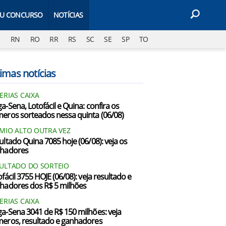
EU CONCURSO
NOTÍCIAS
J
RN
RO
RR
RS
SC
SE
SP
TO
imas notícias
ERIAS CAIXA
a-Sena, Lotofácil e Quina: confira os
eros sorteados nessa quinta (06/08)
MIO ALTO OUTRA VEZ
ultado Quina 7085 hoje (06/08): veja os
hadores
ULTADO DO SORTEIO
fácil 3755 HOJE (06/08): veja resultado e
hadores dos R$ 5 milhões
ERIAS CAIXA
a-Sena 3041 de R$ 150 milhões: veja
eros, resultado e ganhadores