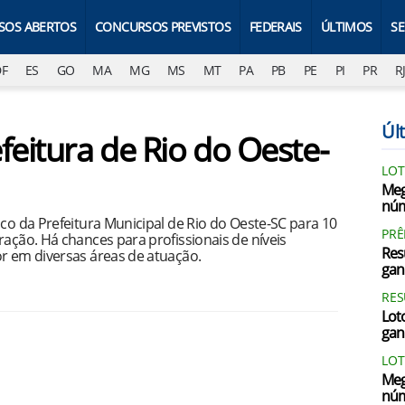
SOS ABERTOS
CONCURSOS PREVISTOS
FEDERAIS
ÚLTIMOS
S
DF
ES
GO
MA
MG
MS
MT
PA
PB
PE
PI
PR
R
Últ
feitura de Rio do Oeste-
LOT
Meg
núm
ico da Prefeitura Municipal de Rio do Oeste-SC para 10
PRÊ
ração. Há chances para profissionais de níveis
Res
or em diversas áreas de atuação.
gan
RES
Loto
gan
LOT
Meg
núm