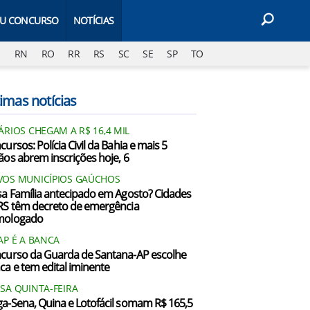
EU CONCURSO
NOTÍCIAS
J
RN
RO
RR
RS
SC
SE
SP
TO
imas notícias
ÁRIOS CHEGAM A R$ 16,4 MIL
ursos: Polícia Civil da Bahia e mais 5
ãos abrem inscrições hoje, 6
OS MUNICÍPIOS GAÚCHOS
sa Família antecipado em Agosto? Cidades
RS têm decreto de emergência
mologado
AP É A BANCA
curso da Guarda de Santana-AP escolhe
ca e tem edital iminente
SA QUINTA-FEIRA
a-Sena, Quina e Lotofácil somam R$ 165,5