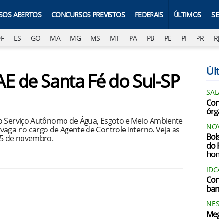
SOS ABERTOS
CONCURSOS PREVISTOS
FEDERAIS
ÚLTIMOS
S
DF
ES
GO
MA
MG
MS
MT
PA
PB
PE
PI
PR
R
Últ
AE de Santa Fé do Sul-SP
SAL
Conc
órg
no Serviço Autônomo de Água, Esgoto e Meio Ambiente
NOV
vaga no cargo de Agente de Controle Interno. Veja as
Bol
05 de novembro.
do 
ho
IDC
Con
ban
NES
Meg