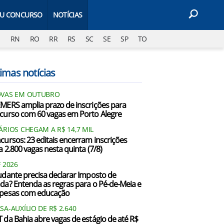
EU CONCURSO
NOTÍCIAS
J
RN
RO
RR
RS
SC
SE
SP
TO
imas notícias
VAS EM OUTUBRO
MERS amplia prazo de inscrições para
curso com 60 vagas em Porto Alegre
ÁRIOS CHEGAM A R$ 14,7 MIL
cursos: 23 editais encerram inscrições
a 2.800 vagas nesta quinta (7/8)
F 2026
udante precisa declarar Imposto de
da? Entenda as regras para o Pé-de-Meia e
pesas com educação
SA-AUXÍLIO DE R$ 2.640
 da Bahia abre vagas de estágio de até R$