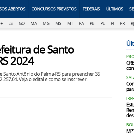
SOS ABERTOS
CONCURSOS PREVISTOS
FEDERAIS
ÚLTIMOS
S
DF
ES
GO
MA
MG
MS
MT
PA
PB
PE
PI
PR
R
Últ
feitura de Santo
RS 2024
PRO
CRE
con
 de Santo Antônio do Palma-RS para preencher 35
SAL
2.257,04. Veja o edital e como se inscrever.
Con
par
IRP
Est
Ren
des
BOL
MPT