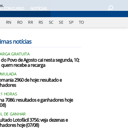
es.
EU CONCURSO
NOTÍCIAS
J
RN
RO
RR
RS
SC
SE
SP
TO
imas notícias
ARGA GRATUITA
 do Povo de Agosto cai nesta segunda, 10;
a quem recebe a recarga
UMULADA
omania 2960 de hoje: resultado e
hadores
21 HORAS
na 7086: resultados e ganhadores hoje
/08)
IL DE GANHAR
ultado Lotofácil 3756: veja dezenas e
hadores hoje (07/08)