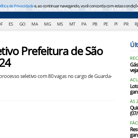
lítica de Privacidade
e, ao continuar navegando, você concorda com estas condiçõ
SOS ABERTOS
CONCURSOS PREVISTOS
FEDERAIS
ÚLTIMOS
S
DF
ES
GO
MA
MG
MS
MT
PA
PB
PE
PI
PR
R
Últ
etivo Prefeitura de São
024
REC
Gás
vej
a processo seletivo com 80 vagas no cargo de Guarda-
AC
Lot
gan
ÀS 
Qui
(07
FÁC
Res
gan