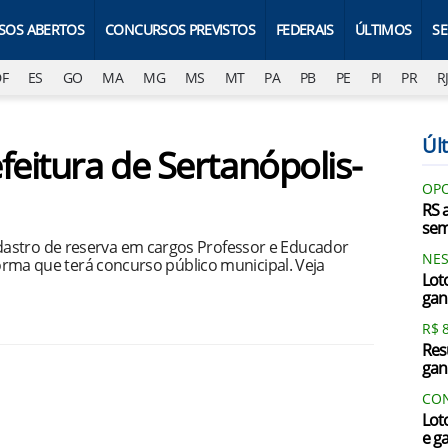
SOS ABERTOS
CONCURSOS PREVISTOS
FEDERAIS
ÚLTIMOS
S
DF
ES
GO
MA
MG
MS
MT
PA
PB
PE
PI
PR
R
Últ
feitura de Sertanópolis-
OPO
RS 
sem
astro de reserva em cargos Professor e Educador
NES
nforma que terá concurso público municipal. Veja
Lot
gan
R$ 
Res
gan
CON
Lot
e g