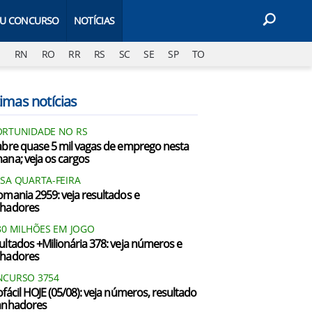
EU CONCURSO
NOTÍCIAS
J
RN
RO
RR
RS
SC
SE
SP
TO
imas notícias
RTUNIDADE NO RS
abre quase 5 mil vagas de emprego nesta
ana; veja os cargos
SA QUARTA-FEIRA
omania 2959: veja resultados e
hadores
80 MILHÕES EM JOGO
ultados +Milionária 378: veja números e
hadores
CURSO 3754
ofácil HOJE (05/08): veja números, resultado
anhadores