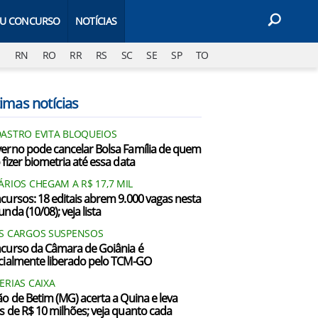
EU CONCURSO
NOTÍCIAS
J
RN
RO
RR
RS
SC
SE
SP
TO
imas notícias
ASTRO EVITA BLOQUEIOS
erno pode cancelar Bolsa Família de quem
 fizer biometria até essa data
ÁRIOS CHEGAM A R$ 17,7 MIL
cursos: 18 editais abrem 9.000 vagas nesta
nda (10/08); veja lista
S CARGOS SUSPENSOS
curso da Câmara de Goiânia é
cialmente liberado pelo TCM-GO
ERIAS CAIXA
ão de Betim (MG) acerta a Quina e leva
s de R$ 10 milhões; veja quanto cada