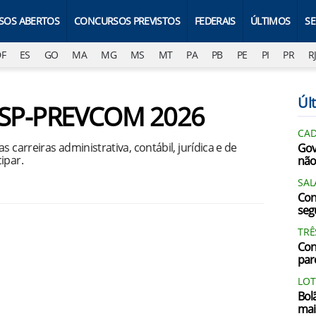
SOS ABERTOS
CONCURSOS PREVISTOS
FEDERAIS
ÚLTIMOS
S
DF
ES
GO
MA
MG
MS
MT
PA
PB
PE
PI
PR
R
Últ
e SP-PREVCOM 2026
CAD
 carreiras administrativa, contábil, jurídica e de
Gov
ipar.
não
SAL
Con
segu
TRÊ
Con
par
LOT
Bol
mai