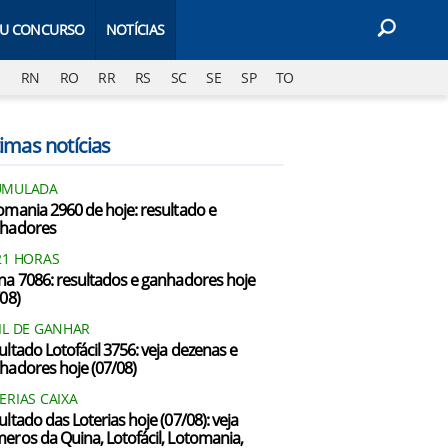
EU CONCURSO
NOTÍCIAS
J
RN
RO
RR
RS
SC
SE
SP
TO
imas notícias
UMULADA
omania 2960 de hoje: resultado e
hadores
21 HORAS
na 7086: resultados e ganhadores hoje
/08)
IL DE GANHAR
ultado Lotofácil 3756: veja dezenas e
hadores hoje (07/08)
ERIAS CAIXA
ultado das Loterias hoje (07/08): veja
eros da Quina, Lotofácil, Lotomania,