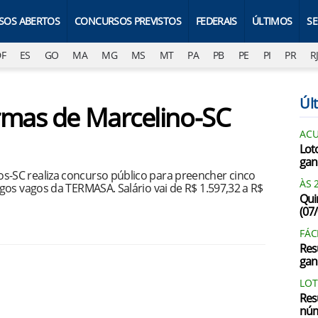
SOS ABERTOS
CONCURSOS PREVISTOS
FEDERAIS
ÚLTIMOS
S
DF
ES
GO
MA
MG
MS
MT
PA
PB
PE
PI
PR
R
Últ
rmas de Marcelino-SC
AC
Lot
gan
-SC realiza concurso público para preencher cinco
ÀS 
gos vagos da TERMASA. Salário vai de R$ 1.597,32 a R$
Qui
(07
FÁC
Res
gan
LOT
Res
núm