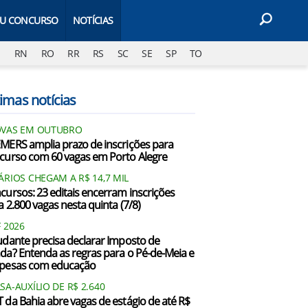
EU CONCURSO
NOTÍCIAS
J
RN
RO
RR
RS
SC
SE
SP
TO
imas notícias
VAS EM OUTUBRO
MERS amplia prazo de inscrições para
curso com 60 vagas em Porto Alegre
ÁRIOS CHEGAM A R$ 14,7 MIL
cursos: 23 editais encerram inscrições
a 2.800 vagas nesta quinta (7/8)
F 2026
udante precisa declarar Imposto de
da? Entenda as regras para o Pé-de-Meia e
pesas com educação
SA-AUXÍLIO DE R$ 2.640
 da Bahia abre vagas de estágio de até R$