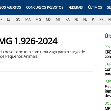
SOS ABERTOS
CONCURSOS PREVISTOS
FEDERAIS
ÚLTIMOS
S
DF
ES
GO
MA
MG
MS
MT
PA
PB
PE
PI
PR
R
Últ
FMG 1.926-2024
PRO
briu novo concurso com uma vaga para o cargo de
CRE
a de Pequenos Animais.
con
SAL
Con
par
IRP
Est
Ren
des
BOL
MPT