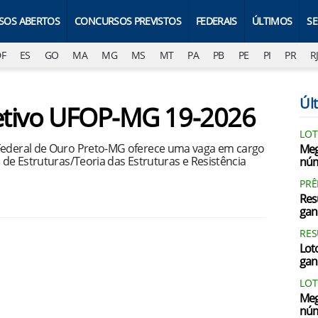
SOS ABERTOS
CONCURSOS PREVISTOS
FEDERAIS
ÚLTIMOS
S
DF
ES
GO
MA
MG
MS
MT
PA
PB
PE
PI
PR
R
Últ
letivo UFOP-MG 19-2026
LOT
 Federal de Ouro Preto-MG oferece uma vaga em cargo
Meg
 de Estruturas/Teoria das Estruturas e Resistência
núm
PRÊ
Res
gan
RES
Loto
gan
LOT
Meg
núm