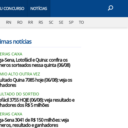
EU CONCURSO
NOTÍCIAS
J
RN
RO
RR
RS
SC
SE
SP
TO
imas notícias
ERIAS CAIXA
a-Sena, Lotofácil e Quina: confira os
eros sorteados nessa quinta (06/08)
MIO ALTO OUTRA VEZ
ultado Quina 7085 hoje (06/08): veja os
hadores
ULTADO DO SORTEIO
fácil 3755 HOJE (06/08): veja resultado e
hadores dos R$ 5 milhões
ERIAS CAIXA
a-Sena 3041 de R$ 150 milhões: veja
eros, resultado e ganhadores