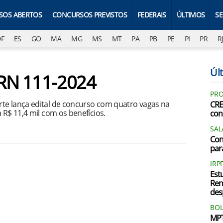
SOS ABERTOS
CONCURSOS PREVISTOS
FEDERAIS
ÚLTIMOS
S
DF
ES
GO
MA
MG
MS
MT
PA
PB
PE
PI
PR
R
Últ
FRN 111-2024
PRO
te lança edital de concurso com quatro vagas na
CRE
 R$ 11,4 mil com os benefícios.
con
SAL
Con
par
IRP
Est
Ren
des
BOL
MPT