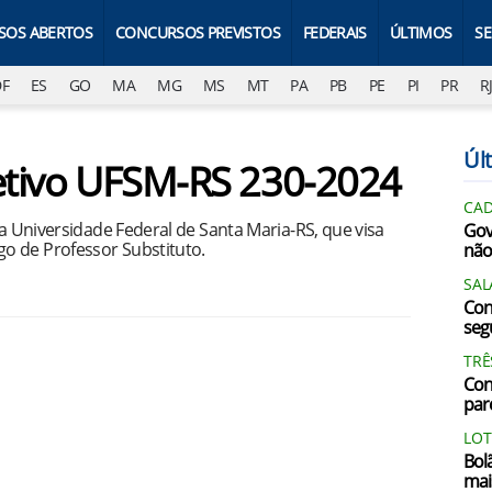
SOS ABERTOS
CONCURSOS PREVISTOS
FEDERAIS
ÚLTIMOS
S
DF
ES
GO
MA
MG
MS
MT
PA
PB
PE
PI
PR
R
Últ
letivo UFSM-RS 230-2024
CAD
la Universidade Federal de Santa Maria-RS, que visa
Gov
o de Professor Substituto.
não
SAL
Con
segu
TRÊ
Con
par
LOT
Bol
mai