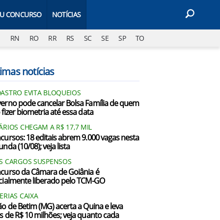
EU CONCURSO
NOTÍCIAS
J
RN
RO
RR
RS
SC
SE
SP
TO
imas notícias
ASTRO EVITA BLOQUEIOS
erno pode cancelar Bolsa Família de quem
 fizer biometria até essa data
ÁRIOS CHEGAM A R$ 17,7 MIL
cursos: 18 editais abrem 9.000 vagas nesta
nda (10/08); veja lista
S CARGOS SUSPENSOS
curso da Câmara de Goiânia é
cialmente liberado pelo TCM-GO
ERIAS CAIXA
ão de Betim (MG) acerta a Quina e leva
s de R$ 10 milhões; veja quanto cada