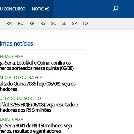
EU CONCURSO
NOTÍCIAS
J
RN
RO
RR
RS
SC
SE
SP
TO
imas notícias
ERIAS CAIXA
a-Sena, Lotofácil e Quina: confira os
eros sorteados nessa quinta (06/08)
MIO ALTO OUTRA VEZ
ultado Quina 7085 hoje (06/08): veja os
hadores
ULTADO DO SORTEIO
fácil 3755 HOJE (06/08): veja resultado e
hadores dos R$ 5 milhões
ERIAS CAIXA
a-Sena 3041 de R$ 150 milhões: veja
eros, resultado e ganhadores