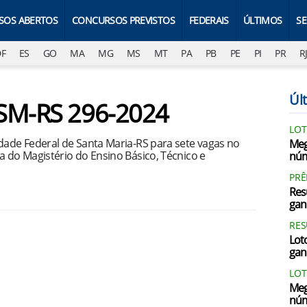
SOS ABERTOS
CONCURSOS PREVISTOS
FEDERAIS
ÚLTIMOS
S
DF
ES
GO
MA
MG
MS
MT
PA
PB
PE
PI
PR
R
Últ
FSM-RS 296-2024
LOT
idade Federal de Santa Maria-RS para sete vagas no
Meg
a do Magistério do Ensino Básico, Técnico e
núm
PRÊ
Res
gan
RES
Loto
gan
LOT
Meg
núm