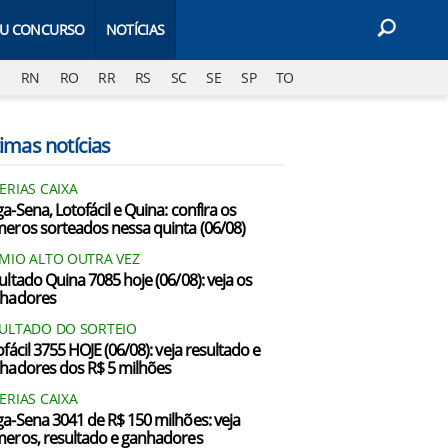
EU CONCURSO
NOTÍCIAS
J
RN
RO
RR
RS
SC
SE
SP
TO
imas notícias
ERIAS CAIXA
a-Sena, Lotofácil e Quina: confira os
eros sorteados nessa quinta (06/08)
MIO ALTO OUTRA VEZ
ultado Quina 7085 hoje (06/08): veja os
hadores
ULTADO DO SORTEIO
fácil 3755 HOJE (06/08): veja resultado e
hadores dos R$ 5 milhões
ERIAS CAIXA
a-Sena 3041 de R$ 150 milhões: veja
eros, resultado e ganhadores