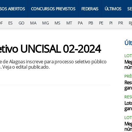
SOS ABERTOS
CONCURSOS PREVISTOS
FEDERAIS
ÚLTIMOS
S
DF
ES
GO
MA
MG
MS
MT
PA
PB
PE
PI
PR
R
Últ
letivo UNCISAL 02-2024
LOT
 de Alagoas inscreve para processo seletivo público
Meg
 Veja o edital publicado.
núm
PRÊ
Res
gan
RES
Loto
gan
LOT
Meg
núm