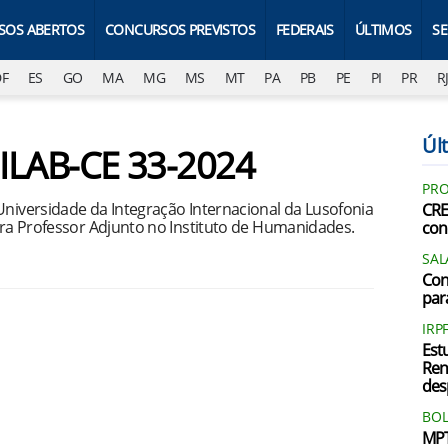
SOS ABERTOS
CONCURSOS PREVISTOS
FEDERAIS
ÚLTIMOS
S
DF
ES
GO
MA
MG
MS
MT
PA
PB
PE
PI
PR
R
Últ
NILAB-CE 33-2024
PRO
Universidade da Integração Internacional da Lusofonia
CRE
para Professor Adjunto no Instituto de Humanidades.
con
SAL
Con
par
IRP
Est
Ren
des
BOL
MPT