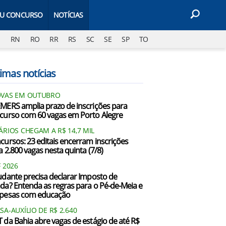
EU CONCURSO
NOTÍCIAS
J
RN
RO
RR
RS
SC
SE
SP
TO
imas notícias
VAS EM OUTUBRO
MERS amplia prazo de inscrições para
curso com 60 vagas em Porto Alegre
ÁRIOS CHEGAM A R$ 14,7 MIL
cursos: 23 editais encerram inscrições
a 2.800 vagas nesta quinta (7/8)
F 2026
udante precisa declarar Imposto de
da? Entenda as regras para o Pé-de-Meia e
pesas com educação
SA-AUXÍLIO DE R$ 2.640
 da Bahia abre vagas de estágio de até R$