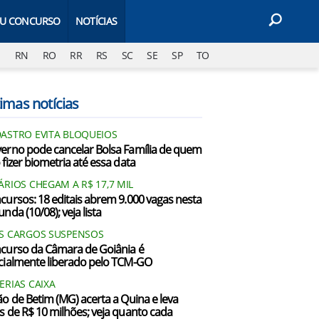
EU CONCURSO
NOTÍCIAS
J
RN
RO
RR
RS
SC
SE
SP
TO
imas notícias
ASTRO EVITA BLOQUEIOS
erno pode cancelar Bolsa Família de quem
 fizer biometria até essa data
ÁRIOS CHEGAM A R$ 17,7 MIL
cursos: 18 editais abrem 9.000 vagas nesta
nda (10/08); veja lista
S CARGOS SUSPENSOS
curso da Câmara de Goiânia é
cialmente liberado pelo TCM-GO
ERIAS CAIXA
ão de Betim (MG) acerta a Quina e leva
s de R$ 10 milhões; veja quanto cada