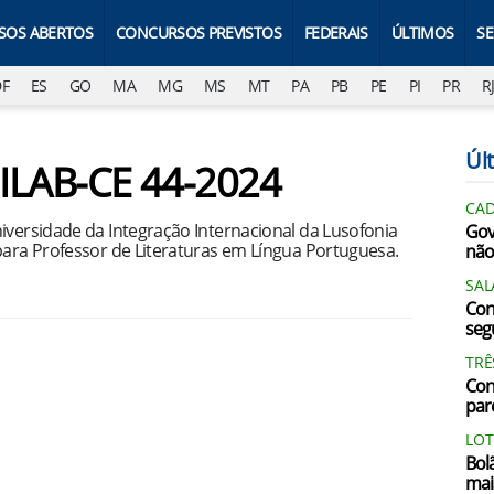
SOS ABERTOS
CONCURSOS PREVISTOS
FEDERAIS
ÚLTIMOS
S
DF
ES
GO
MA
MG
MS
MT
PA
PB
PE
PI
PR
R
Últ
NILAB-CE 44-2024
CAD
iversidade da Integração Internacional da Lusofonia
Gov
para Professor de Literaturas em Língua Portuguesa.
não
SAL
Con
segu
TRÊ
Con
par
LOT
Bol
mai