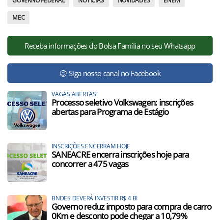
GOVERNO FEDERAL
NOTÍCIAS
NOVIDADES
ENEM
MEC
Receba informações do Bolsa Família no seu Whatsapp
😉 Siga nosso canal no Facebook
VAGAS ABERTAS!
Processo seletivo Volkswagen: inscrições
abertas para Programa de Estágio
INSCRIÇÕES ENCERRAM HOJE
SANEACRE encerra inscrições hoje para
concorrer a 475 vagas
BNDES DEVERÁ INVESTIR R$ 4 BI
Governo reduz imposto para compra de carro
0Km e desconto pode chegar a 10,79%