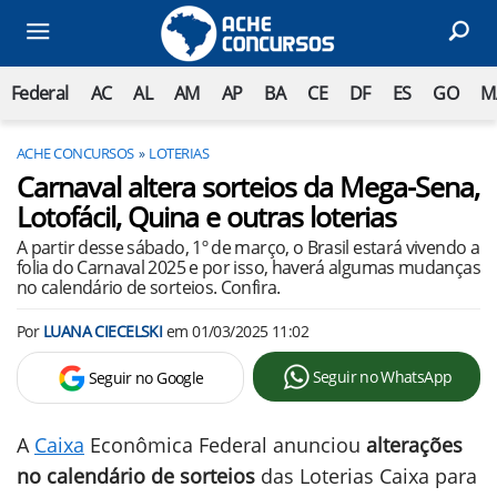
Federal
AC
AL
AM
AP
BA
CE
DF
ES
GO
M
ACHE CONCURSOS
LOTERIAS
Carnaval altera sorteios da Mega-Sena,
Lotofácil, Quina e outras loterias
A partir desse sábado, 1º de março, o Brasil estará vivendo a
folia do Carnaval 2025 e por isso, haverá algumas mudanças
no calendário de sorteios. Confira.
Por
LUANA CIECELSKI
em
01/03/2025 11:02
Seguir no WhatsApp
Seguir no Google
A
Caixa
Econômica Federal anunciou
alterações
no calendário de sorteios
das Loterias Caixa para