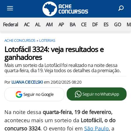
Federal
AC
AL
AM
AP
BA
CE
DF
ES
GO
M
ACHE CONCURSOS
LOTERIAS
Lotofácil 3324: veja resultados e
ganhadores
Mais um sorteio da Lotofácil foi realizado na noite dessa
quarta-feira, dia 19. Veja todos os detalhes da premiação.
Por
LUANA CIECELSKI
em
20/02/2025 08:20
Seguir no WhatsApp
Seguir no Google
Na noite dessa
quarta-feira, 19 de fevereiro,
aconteceu mais um sorteio da
Lotofácil, o do
concurso 3324
. O evento foi em
São Paulo
, a