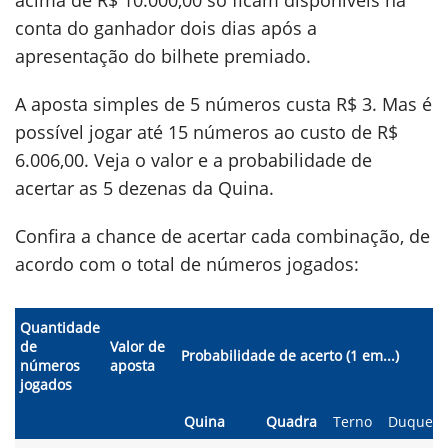
acima de R$ 10.000,00 só ficam disponíveis na
conta do ganhador dois dias após a
apresentação do bilhete premiado.
A aposta simples de 5 números custa R$ 3. Mas é
possível jogar até 15 números ao custo de R$
6.006,00. Veja o valor e a probabilidade de
acertar as 5 dezenas da Quina.
Confira a chance de acertar cada combinação, de
acordo com o total de números jogados:
Quantidade
de
Valor de
Probabilidade de acerto (1 em...)
números
aposta
jogados
Quina
Quadra
Terno
Duque