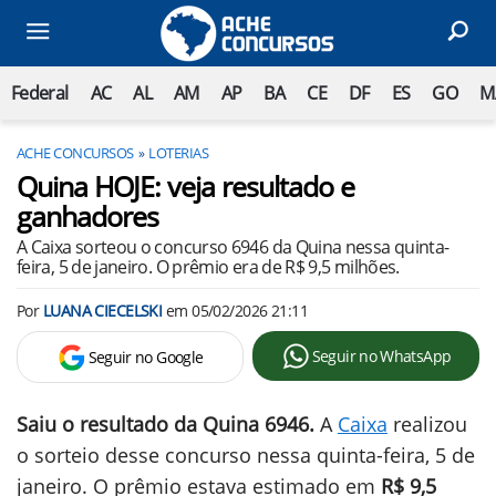
Federal
AC
AL
AM
AP
BA
CE
DF
ES
GO
M
ACHE CONCURSOS
LOTERIAS
Quina HOJE: veja resultado e
ganhadores
A Caixa sorteou o concurso 6946 da Quina nessa quinta-
feira, 5 de janeiro. O prêmio era de R$ 9,5 milhões.
Por
LUANA CIECELSKI
em
05/02/2026 21:11
Seguir no WhatsApp
Seguir no Google
Saiu o resultado da Quina 6946.
A
Caixa
realizou
o sorteio desse concurso nessa quinta-feira, 5 de
janeiro. O prêmio estava estimado em
R$ 9,5