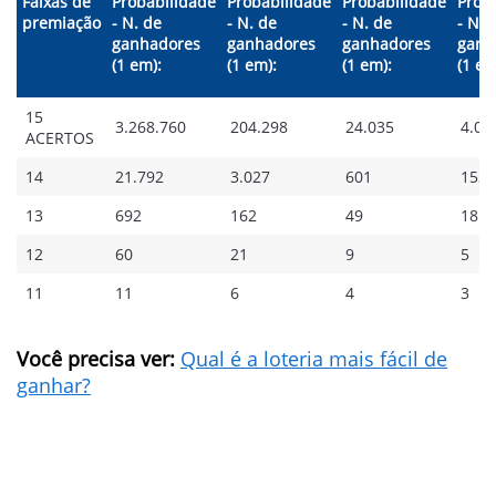
Faixas de
Probabilidade
Probabilidade
Probabilidade
Prob
premiação
- N. de
- N. de
- N. de
- N. 
ganhadores
ganhadores
ganhadores
ganh
(1 em):
(1 em):
(1 em):
(1 em
15
3.268.760
204.298
24.035
4.00
ACERTOS
14
21.792
3.027
601
153
13
692
162
49
18
12
60
21
9
5
11
11
6
4
3
Você precisa ver:
Qual é a loteria mais fácil de
ganhar?