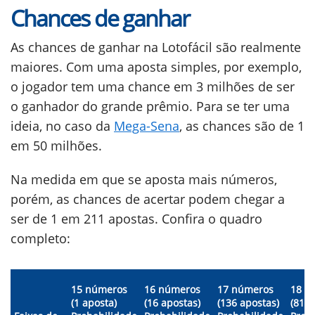
Chances de ganhar
As chances de ganhar na Lotofácil são realmente
maiores. Com uma aposta simples, por exemplo,
o jogador tem uma chance em 3 milhões de ser
o ganhador do grande prêmio. Para se ter uma
ideia, no caso da
Mega-Sena
, as chances são de 1
em 50 milhões.
Na medida em que se aposta mais números,
porém, as chances de acertar podem chegar a
ser de 1 em 211 apostas. Confira o quadro
completo:
15 números
16 números
17 números
18 n
(1 aposta)
(16 apostas)
(136 apostas)
(816 