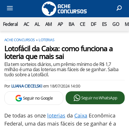
Federal
AC
AL
AM
AP
BA
CE
DF
ES
GO
M
ACHE CONCURSOS
LOTERIAS
Lotofácil da Caixa: como funciona a
loteria que mais sai
Ela tem sorteios diários, um prêmio mínimo de R$ 1,7
milhão é uma das loterias mais fáceis de se ganhar. Saiba
tudo sobre a Lotofácil.
Por
LUANA CIECELSKI
em
18/07/2024 14:00
Seguir no WhatsApp
Seguir no Google
De todas as onze
loterias
da
Caixa
Econômica
Federal, uma das mais fáceis de se ganhar é a