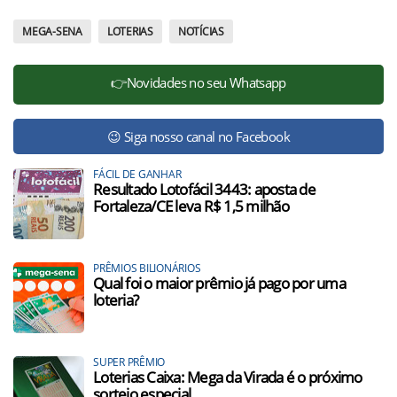
MEGA-SENA
LOTERIAS
NOTÍCIAS
👉Novidades no seu Whatsapp
😉 Siga nosso canal no Facebook
FÁCIL DE GANHAR
Resultado Lotofácil 3443: aposta de
Fortaleza/CE leva R$ 1,5 milhão
PRÊMIOS BILIONÁRIOS
Qual foi o maior prêmio já pago por uma
loteria?
SUPER PRÊMIO
Loterias Caixa: Mega da Virada é o próximo
sorteio especial