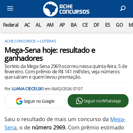
Federal
AC
AL
AM
AP
BA
CE
DF
ES
GO
M
ACHE CONCURSOS
LOTERIAS
Mega-Sena hoje: resultado e
ganhadores
Sorteio da Mega-Sena 2969 ocorreu nessa quinta-feira, 5 de
fevereiro. Com prêmio de R$ 141 milhões, veja números
que saíram e quem levou premiação.
Por
LUANA CIECELSKI
em
06/02/2026 07:07
Seguir no WhatsApp
Seguir no Google
Saiu o resultado de mais um concurso da
Mega-
Sena
, o de
número 2969.
Com prêmio estimado