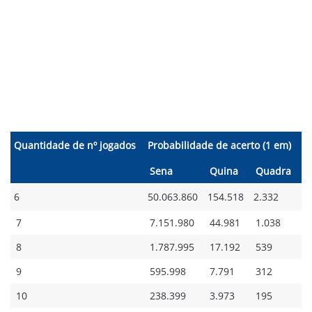
Quantidade de nº jogados
Probabilidade de acerto (1 em)
Sena
Quina
Quadra
6
50.063.860
154.518
2.332
7
7.151.980
44.981
1.038
8
1.787.995
17.192
539
9
595.998
7.791
312
10
238.399
3.973
195