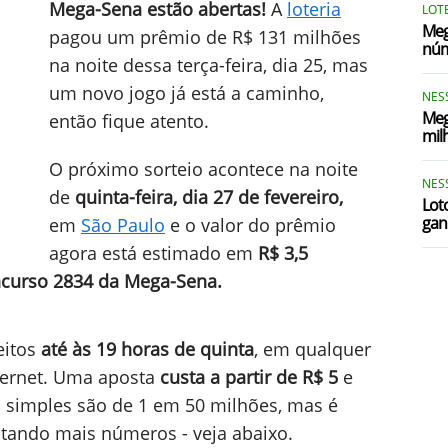
Mega-Sena estão abertas!
A
loteria
LOTE
Meg
pagou um prêmio de R$ 131 milhões
núm
na noite dessa terça-feira, dia 25, mas
um novo jogo já está a caminho,
NES
Meg
então fique atento.
mil
O próximo sorteio acontece na noite
NES
de
quinta-feira, dia 27 de fevereiro,
Lot
gan
em
São Paulo
e o valor do prêmio
agora está estimado em
R$ 3,5
curso 2834 da Mega-Sena.
eitos
até às 19 horas de quinta
, em qualquer
nternet. Uma aposta
custa a partir de R$ 5
e
 simples são de 1 em 50 milhões, mas é
tando mais números - veja abaixo.