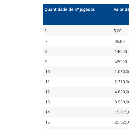
Quantidade de nº jogados
Valor d
6
5,00
7
35,00
8
140,00
9
420,00
10
1.050,0
11
2.310,0
12
4.620,0
13
8.580,0
14
15.015,
15
25.025,