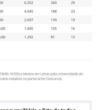
00
6.252
260
29
00
4.045
188
23
00
2.697
139
19
,00
1.845
105
16
,00
1.292
81
13​
MTB/RS 18705) e Mestra em Letras pela Universidade de
a como redatora no portal Ache Concursos.