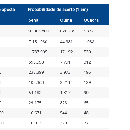
e aposta
Probabilidade de acerto (1 em)
Sena
Quina
Quadra
50.063.860
154.518
2.332
7.151.980
44.981
1.038
1.787.995
17.192
539
595.998
7.791
312
0
238.399
3.973
195
0
108.363
2.211
129
0
54.182
1.317
90
0
29.175
828
65
00
16.671
544
48
00
10.003
370
37