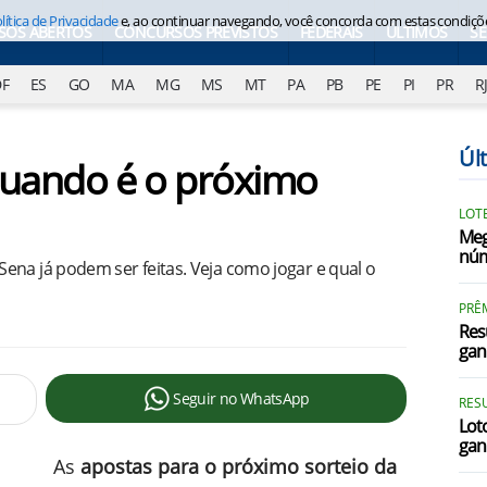
lítica de Privacidade
e, ao continuar navegando, você concorda com estas condiçõ
SOS ABERTOS
CONCURSOS PREVISTOS
FEDERAIS
ÚLTIMOS
S
DF
ES
GO
MA
MG
MS
MT
PA
PB
PE
PI
PR
R
Úl
uando é o próximo
LOTE
Meg
núm
ena já podem ser feitas. Veja como jogar e qual o
PRÊ
Res
gan
Seguir no WhatsApp
RES
Loto
gan
As
apostas para o próximo sorteio da