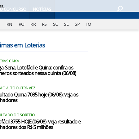
es.
EU CONCURSO
NOTÍCIAS
J
RN
RO
RR
RS
SC
SE
SP
TO
timas em Loterias
RIAS CAIXA
a-Sena, Lotofácil e Quina: confira os
eros sorteados nessa quinta (06/08)
MIO ALTO OUTRA VEZ
ultado Quina 7085 hoje (06/08): veja os
hadores
ULTADO DO SORTEIO
fácil 3755 HOJE (06/08): veja resultado e
hadores dos R$ 5 milhões