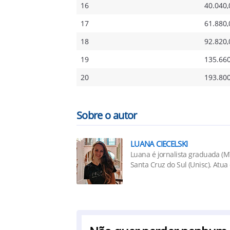
16
40.040,
17
61.880,
18
92.820,
19
135.660
20
193.800
Sobre o autor
LUANA CIECELSKI
Luana é jornalista graduada (
Santa Cruz do Sul (Unisc). Atu