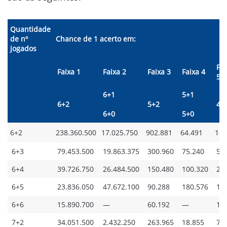
Quantidade
de nº
Chance de 1 acerto em:
jogados
Fai
Faixa 1
Faixa 2
Faixa 3
Faixa 4
5
6+1
5+1
6+2
5+2
4+
6+0
5+0
6+2
238.360.500
17.025.750
902.881
64.491
16.
6+3
79.453.500
19.863.375
300.960
75.240
5.
6+4
39.726.750
26.484.500
150.480
100.320
2.
6+5
23.836.050
47.672.100
90.288
180.576
1.
6+6
15.890.700
—
60.192
—
1.
7+2
34.051.500
2.432.250
263.965
18.855
7.