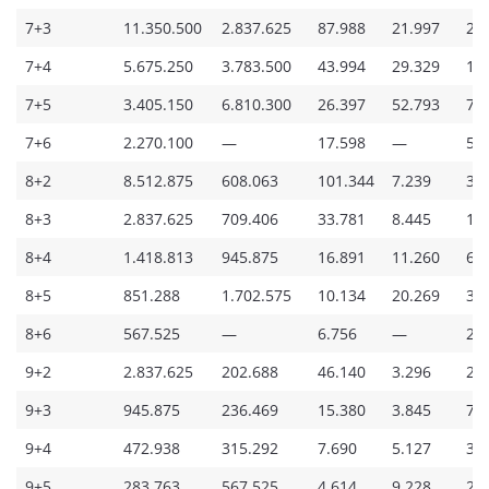
7+3
11.350.500
2.837.625
87.988
21.997
2.
7+4
5.675.250
3.783.500
43.994
29.329
1.
7+5
3.405.150
6.810.300
26.397
52.793
75
7+6
2.270.100
—
17.598
—
50
8+2
8.512.875
608.063
101.344
7.239
3.
8+3
2.837.625
709.406
33.781
8.445
1.
8+4
1.418.813
945.875
16.891
11.260
65
8+5
851.288
1.702.575
10.134
20.269
39
8+6
567.525
—
6.756
—
26
9+2
2.837.625
202.688
46.140
3.296
2.
9+3
945.875
236.469
15.380
3.845
76
9+4
472.938
315.292
7.690
5.127
38
9+5
283.763
567.525
4.614
9.228
23