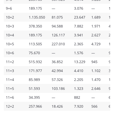
9+6
189.175
—
3.076
—
15
10+2
1.135.050
81.075
23.647
1.689
1.
10+3
378.350
94.588
7.882
1.971
48
10+4
189.175
126.117
3.941
2.627
24
10+5
113.505
227.010
2.365
4.729
14
10+6
75.670
—
1.576
—
97
11+2
515.932
36.852
13.229
945
97
11+3
171.977
42.994
4.410
1.102
32
11+4
85.989
57.326
2.205
1.470
16
11+5
51.593
103.186
1.323
2.646
97
11+6
34.395
—
882
—
65
12+2
257.966
18.426
7.920
566
68