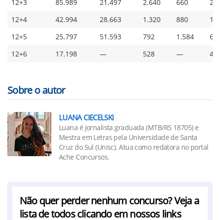
12+3
85.989
21.497
2.640
660
22
12+4
42.994
28.663
1.320
880
11
12+5
25.797
51.593
792
1.584
68
12+6
17.198
—
528
—
46
Sobre o autor
LUANA CIECELSKI
Luana é jornalista graduada (MTB/RS 18705) e
Mestra em Letras pela Universidade de Santa
Cruz do Sul (Unisc). Atua como redatora no portal
Ache Concursos.
Não quer perder nenhum concurso? Veja a
lista de todos clicando em nossos links