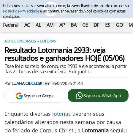
Utilizamos cookies essenciais e tecnologias semelhantes de acordo com nossa
Política de Privacidade
e, ao continuar navegando, você concorda com estas
condições.
Federal
AC
AL
AM
AP
BA
CE
DF
ES
GO
M
ACHE CONCURSOS
LOTERIAS
Resultado Lotomania 2933: veja
resultados e ganhadores HOJE (05/06)
Esse foi o sorteio do concurso 2933 e ele aconteceu a partir
das 21 horas dessa sexta-feira, 5 de junho.
Por
LUANA CIECELSKI
em
05/06/2026 21:43
Seguir no WhatsApp
Seguir no Google
Enquanto diversas
loterias
tiveram seus
calendários alterados nesta semana por causa
do feriado de Corpus Christi, a
Lotomania
seguiu