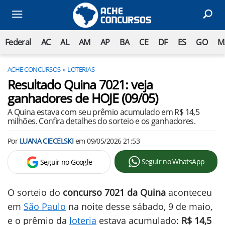
Federal
AC
AL
AM
AP
BA
CE
DF
ES
GO
M
ACHE CONCURSOS
LOTERIAS
Resultado Quina 7021: veja
ganhadores de HOJE (09/05)
A Quina estava com seu prêmio acumulado em R$ 14,5
milhões. Confira detalhes do sorteio e os ganhadores.
Por
LUANA CIECELSKI
em
09/05/2026 21:53
Seguir no WhatsApp
Seguir no Google
O sorteio do
concurso 7021 da Quina
aconteceu
em
São Paulo
na noite desse sábado, 9 de maio,
e o prêmio da
loteria
estava acumulado:
R$ 14,5