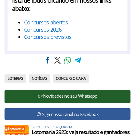
lista de todos clicando em nossos links
abaixo:
Concursos abertos
Concursos 2026
Concursos previstos
LOTERIAS
NOTÍCIAS
CONCURSO CAIXA
👉Novidades no seu Whatsapp
😉 Siga nosso canal no Facebook
SORTEIO NESSA QUARTA
Lotomania 2923: veja resultado e ganhadores