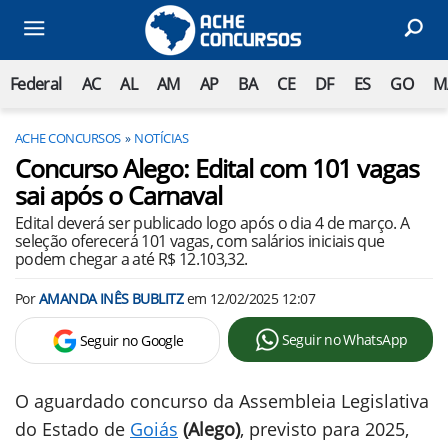
Federal
AC
AL
AM
AP
BA
CE
DF
ES
GO
M
ACHE CONCURSOS
NOTÍCIAS
Concurso Alego: Edital com 101 vagas
sai após o Carnaval
Edital deverá ser publicado logo após o dia 4 de março. A
seleção oferecerá 101 vagas, com salários iniciais que
podem chegar a até R$ 12.103,32.
Por
AMANDA INÊS BUBLITZ
em
12/02/2025 12:07
Seguir no WhatsApp
Seguir no Google
O aguardado concurso da Assembleia Legislativa
do Estado de
Goiás
(Alego)
, previsto para 2025,