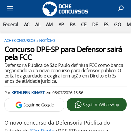
Federal
AC
AL
AM
AP
BA
CE
DF
ES
GO
M
ACHE CONCURSOS
NOTÍCIAS
Concurso DPE-SP para Defensor sairá
pela FCC
Defensoria Pública de São Paulo definiu a FCC como banca
organizadora do novo concurso para defensor público. O
edital é aguardado e exigirá formação em Direito e três
anos de atividade jurídica.
Por
KETHLEEN KINAST
em
03/07/2026 15:56
Seguir no WhatsApp
Seguir no Google
O novo concurso da Defensoria Pública do
Estado de
São Paulo
(DPE SP) confirmou a