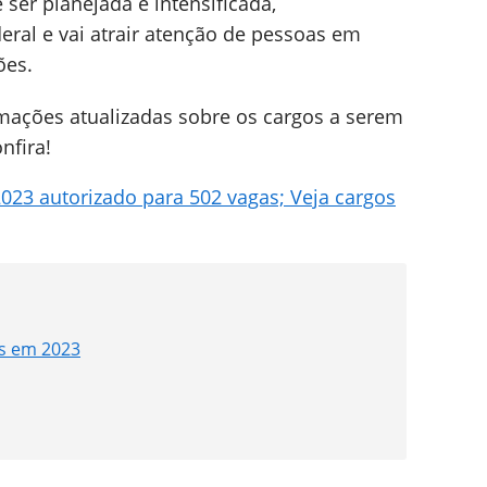
er planejada e intensificada,
eral e vai atrair atenção de pessoas em
ões.
rmações atualizadas sobre os cargos a serem
nfira!
23 autorizado para 502 vagas; Veja cargos
os em 2023