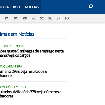
EU CONCURSO
NOTÍCIAS
J
RN
RO
RR
RS
SC
SE
SP
TO
timas em Notícias
RTUNIDADE NO RS
abre quase 5 mil vagas de emprego nesta
ana; veja os cargos
SA QUARTA-FEIRA
omania 2959: veja resultados e
hadores
80 MILHÕES EM JOGO
ultados +Milionária 378: veja números e
hadores