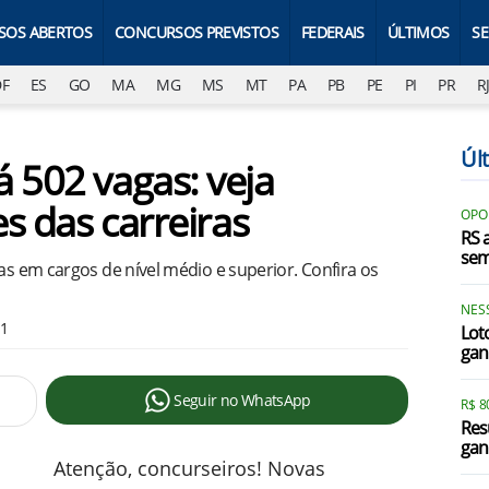
SOS ABERTOS
CONCURSOS PREVISTOS
FEDERAIS
ÚLTIMOS
S
DF
ES
GO
MA
MG
MS
MT
PA
PB
PE
PI
PR
R
Úl
 502 vagas: veja
es das carreiras
OPO
RS 
sem
as em cargos de nível médio e superior. Confira os
NES
11
Lot
gan
Seguir no WhatsApp
R$ 
Res
gan
Atenção, concurseiros! Novas