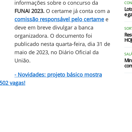
informações sobre o concurso da
CON
Lot
FUNAI 2023.
O certame já conta com a
e g
comissão responsável pelo certame
e
deve em breve divulgar a banca
SOR
Res
organizadora. O documento foi
HOJ
publicado nesta quarta-feira, dia 31 de
maio de 2023, no Diário Oficial da
SALÁ
União.
Min
com
- Novidades: projeto básico mostra
502 vagas!