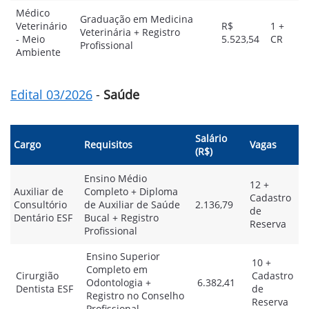
Médico
Graduação em Medicina
Veterinário
R$
1 +
Veterinária + Registro
- Meio
5.523,54
CR
Profissional
Ambiente
Edital 03/2026
-
Saúde
Salário
Cargo
Requisitos
Vagas
(R$)
Ensino Médio
12 +
Auxiliar de
Completo + Diploma
Cadastro
Consultório
de Auxiliar de Saúde
2.136,79
de
Dentário ESF
Bucal + Registro
Reserva
Profissional
Ensino Superior
10 +
Completo em
Cirurgião
Cadastro
Odontologia +
6.382,41
Dentista ESF
de
Registro no Conselho
Reserva
Profissional