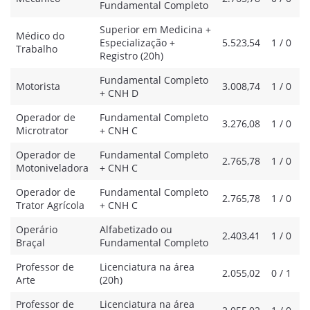
Fundamental Completo
Superior em Medicina +
Médico do
Especialização +
5.523,54
1 / 0
Trabalho
Registro (20h)
Fundamental Completo
Motorista
3.008,74
1 / 0
+ CNH D
Operador de
Fundamental Completo
3.276,08
1 / 0
Microtrator
+ CNH C
Operador de
Fundamental Completo
2.765,78
1 / 0
Motoniveladora
+ CNH C
Operador de
Fundamental Completo
2.765,78
1 / 0
Trator Agrícola
+ CNH C
Operário
Alfabetizado ou
2.403,41
1 / 0
Braçal
Fundamental Completo
Professor de
Licenciatura na área
2.055,02
0 / 1
Arte
(20h)
Professor de
Licenciatura na área