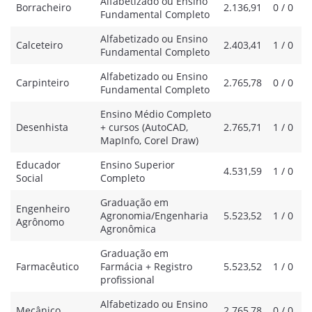
Alfabetizado ou Ensino
Borracheiro
2.136,91
0 / 0
Fundamental Completo
Alfabetizado ou Ensino
Calceteiro
2.403,41
1 / 0
Fundamental Completo
Alfabetizado ou Ensino
Carpinteiro
2.765,78
0 / 0
Fundamental Completo
Ensino Médio Completo
Desenhista
+ cursos (AutoCAD,
2.765,71
1 / 0
MapInfo, Corel Draw)
Educador
Ensino Superior
4.531,59
1 / 0
Social
Completo
Graduação em
Engenheiro
Agronomia/Engenharia
5.523,52
1 / 0
Agrônomo
Agronômica
Graduação em
Farmacêutico
Farmácia + Registro
5.523,52
1 / 0
profissional
Alfabetizado ou Ensino
Mecânico
2.765,78
0 / 0