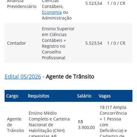
Analista
Ciências
5.523,54
1 / 0 / CR
Previdenciário
Contábeis,
Economia
ou
Administração
Ensino Superior
em Ciências
Contábeis +
Contador
5.523,54
1 / 0 / CR
Registro no
Conselho
Profissional
Edital 05/2026
-
Agente de Trânsito
Cargo
Requisitos
Salário
Vagas
18 (17 Ampla
Ensino Médio
Concorrência
Agente
Completo e Carteira
+ 1 Pessoa
R$
de
Nacional de
com
3.900,00
Trânsito
Habilitação (CNH)
Deficiência) e
categorias AB
Cadastro de