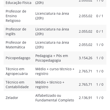
2.055,02
1 / 0
Educação Física
(20h)
Professor de
Licenciatura na área
Ensino
2.055,02
0 / 1
(20h)
Religioso
Professor de
Licenciatura na área
2.055,02
0 / 1
Inglês
(20h)
Professor de
Licenciatura na área
2.055,02
1 / 0
Matemática
(20h)
Pedagogia + Pós em
Psicopedagogo
3.154,26
1 / 0
Psicopedagogia
Técnico em
Médio + curso técnico +
2.765,71
1 / 0
Agropecuária
registro
Técnico em
Médio + técnico +
2.765,71
1 / 0
Contabilidade
registro
Alfabetizado ou
Zelador
2.136,91
1 / 0
Fundamental Completo