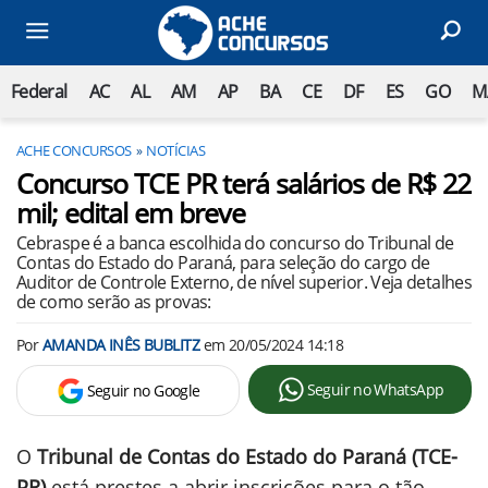
Federal
AC
AL
AM
AP
BA
CE
DF
ES
GO
M
ACHE CONCURSOS
NOTÍCIAS
Concurso TCE PR terá salários de R$ 22
mil; edital em breve
Cebraspe é a banca escolhida do concurso do Tribunal de
Contas do Estado do Paraná, para seleção do cargo de
Auditor de Controle Externo, de nível superior. Veja detalhes
de como serão as provas:
Por
AMANDA INÊS BUBLITZ
em
20/05/2024 14:18
Seguir no WhatsApp
Seguir no Google
O
Tribunal de Contas do Estado do Paraná (TCE-
PR)
está prestes a abrir inscrições para o tão