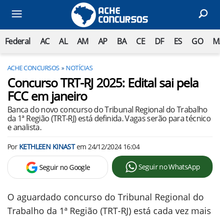
Federal
AC
AL
AM
AP
BA
CE
DF
ES
GO
M
ACHE CONCURSOS
NOTÍCIAS
Concurso TRT-RJ 2025: Edital sai pela
FCC em janeiro
Banca do novo concurso do Tribunal Regional do Trabalho
da 1ª Região (TRT-RJ) está definida. Vagas serão para técnico
e analista.
Por
KETHLEEN KINAST
em
24/12/2024 16:04
Seguir no WhatsApp
Seguir no Google
O aguardado concurso do Tribunal Regional do
Trabalho da 1ª Região (TRT-RJ) está cada vez mais