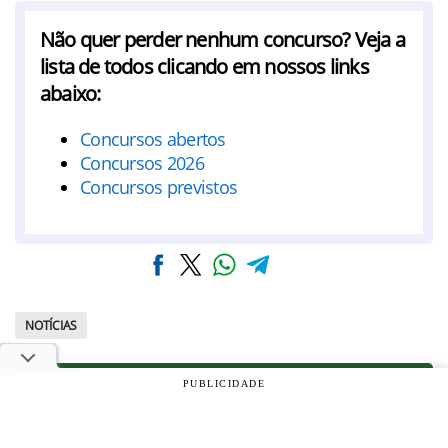
Não quer perder nenhum concurso? Veja a
lista de todos clicando em nossos links
abaixo:
Concursos abertos
Concursos 2026
Concursos previstos
NOTÍCIAS
👉Novidades no seu Whatsapp
PUBLICIDADE
😉 Siga nosso canal no Facebook