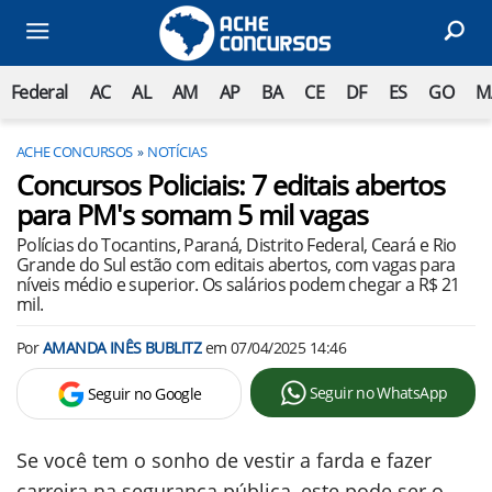
Federal
AC
AL
AM
AP
BA
CE
DF
ES
GO
M
ACHE CONCURSOS
NOTÍCIAS
Concursos Policiais: 7 editais abertos
para PM's somam 5 mil vagas
Polícias do Tocantins, Paraná, Distrito Federal, Ceará e Rio
Grande do Sul estão com editais abertos, com vagas para
níveis médio e superior. Os salários podem chegar a R$ 21
mil.
Por
AMANDA INÊS BUBLITZ
em
07/04/2025 14:46
Seguir no WhatsApp
Seguir no Google
Se você tem o sonho de vestir a farda e fazer
carreira na segurança pública, este pode ser o