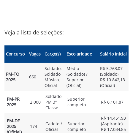
Veja a lista de seleções:
Concurso
Vagas
Cargo(s)
Escolaridade
Salário Inicial
Soldado,
Médio
R$ 5.763,07
PM-TO
Soldado
(Soldado) /
(Soldado)
660
2025
Músico,
Superior
R$ 10.842,13
Oficial
(Oficial)
(Oficial)
Soldado
PM-PR
Superior
2.000
PM 3ª
R$ 6.101,87
2025
completo
Classe
R$ 14.451,93
PM-DF
Cadete /
Superior
(Aspirante)
2025
174
Oficial
completo
R$ 17.034,85
(Oficial)