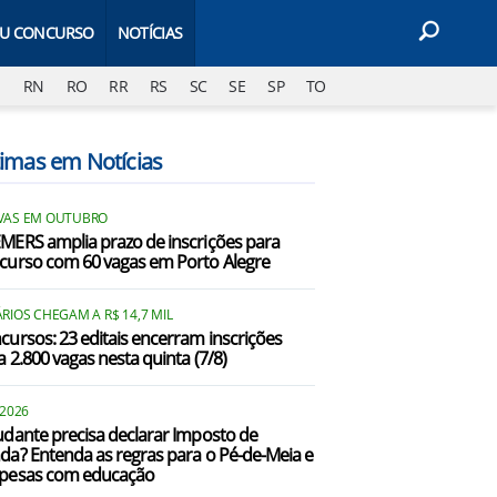
EU CONCURSO
NOTÍCIAS
J
RN
RO
RR
RS
SC
SE
SP
TO
timas em Notícias
VAS EM OUTUBRO
MERS amplia prazo de inscrições para
curso com 60 vagas em Porto Alegre
RIOS CHEGAM A R$ 14,7 MIL
cursos: 23 editais encerram inscrições
a 2.800 vagas nesta quinta (7/8)
 2026
udante precisa declarar Imposto de
da? Entenda as regras para o Pé-de-Meia e
pesas com educação