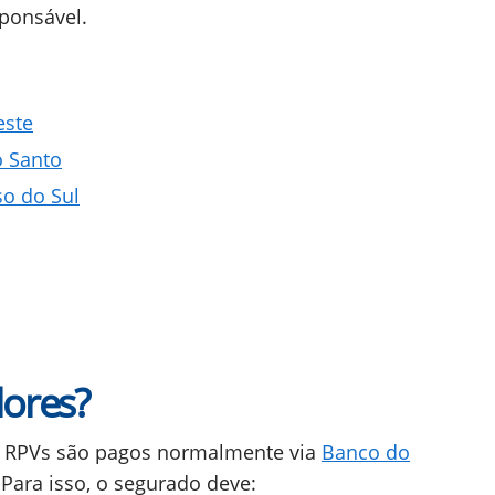
ponsável.
este
o Santo
so do Sul
lores?
as RPVs são pagos normalmente via
Banco do
Para isso, o segurado deve: