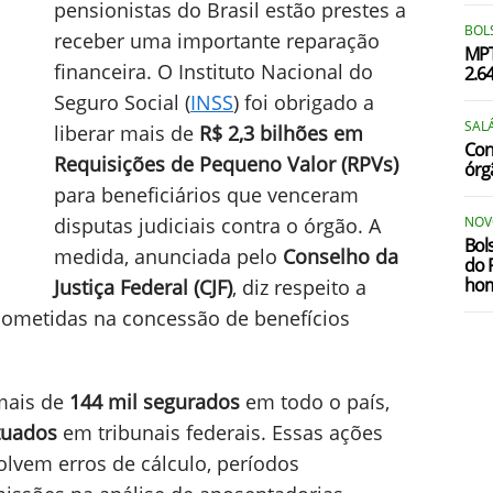
pensionistas do Brasil estão prestes a
BOLS
receber uma importante reparação
MPT
financeira. O Instituto Nacional do
2.6
Seguro Social (
INSS
) foi obrigado a
SALÁ
liberar mais de
R$ 2,3 bilhões em
Conc
Requisições de Pequeno Valor (RPVs)
órg
para beneficiários que venceram
disputas judiciais contra o órgão. A
NOV
Bol
medida, anunciada pelo
Conselho da
do 
ho
Justiça Federal (CJF)
, diz respeito a
 cometidas na concessão de benefícios
mais de
144 mil segurados
em todo o país,
tuados
em tribunais federais. Essas ações
volvem erros de cálculo, períodos