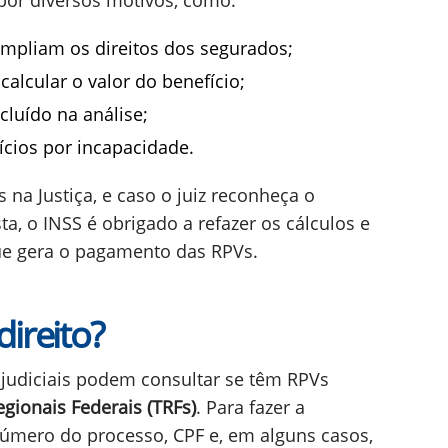
por diversos motivos, como:
mpliam os direitos dos segurados;
alcular o valor do benefício;
luído na análise;
ícios por incapacidade.
na Justiça, e caso o juiz reconheça o
a, o INSS é obrigado a refazer os cálculos e
que gera o pagamento das RPVs.
ireito?
judiciais podem consultar se têm RPVs
egionais Federais (TRFs)
. Para fazer a
número do processo, CPF e, em alguns casos,