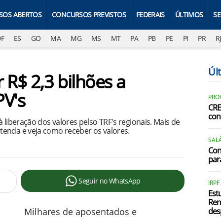
SOS ABERTOS
CONCURSOS PREVISTOS
FEDERAIS
ÚLTIMOS
S
DF
ES
GO
MA
MG
MS
MT
PA
PB
PE
PI
PR
R
Úl
 R$ 2,3 bilhões a
V's
PRO
CRE
con
 liberação dos valores pelso TRF's regionais. Mais de
tenda e veja como receber os valores.
SALÁ
Con
par
Seguir no WhatsApp
IRPF
Est
Ren
Milhares de aposentados e
des