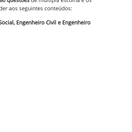
80 questões
de múltipla escolha e os
der aos seguintes conteúdos:
Social, Engenheiro Civil e Engenheiro