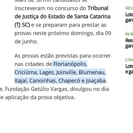
inscreveram no concurso do
Tribunal
NES
Lot
de Justiça do Estado de Santa Catarina
gan
(TJ SC)
e se preparam para prestar as
provas neste próximo domingo, dia 09
R$ 
Res
de junho.
gan
As provas estão previstas para ocorrer
CON
nas cidades de
Florianópolis,
Lot
e g
Criciúma, Lages, Joinville, Blumenau,
Itajaí, Canoinhas, Chapecó e Joaçaba
.
, Fundação Getúlio Vargas, divulgou no dia
de aplicação da prova objetiva.