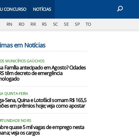
EU CONCURSO
NOTÍCIAS
J
RN
RO
RR
RS
SC
SE
SP
TO
timas em Notícias
OS MUNICÍPIOS GAÚCHOS
sa Família antecipado em Agosto? Cidades
RS têm decreto de emergência
mologado
SA QUINTA-FEIRA
a-Sena, Quina e Lotofácil somam R$ 165,5
hões em prêmios hoje; veja como apostar
RTUNIDADE NO RS
abre quase 5 mil vagas de emprego nesta
ana; veja os cargos