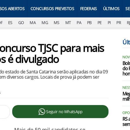
SOS ABERTOS
CONCURSOS PREVISTOS
FEDERAIS
ÚLTIMOS
S
DF
ES
GO
MA
MG
MS
MT
PA
PB
PE
PI
PR
R
Úl
concurso TJSC para mais
s é divulgado
NOV
Bol
do 
do estado de Santa Catarina serão aplicadas no dia 09
ho
em diversos cargos. Locais de prova já podem ser
NES
5
Meg
mil
Seguir no WhatsApp
OPO
RS 
sem
Mais de 50 mil candidatos se