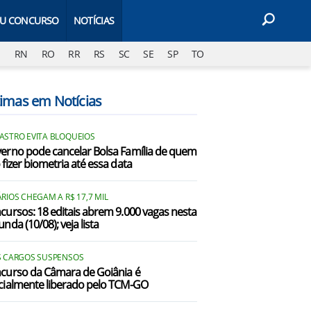
EU CONCURSO
NOTÍCIAS
J
RN
RO
RR
RS
SC
SE
SP
TO
timas em Notícias
ASTRO EVITA BLOQUEIOS
erno pode cancelar Bolsa Família de quem
 fizer biometria até essa data
RIOS CHEGAM A R$ 17,7 MIL
cursos: 18 editais abrem 9.000 vagas nesta
nda (10/08); veja lista
S CARGOS SUSPENSOS
curso da Câmara de Goiânia é
cialmente liberado pelo TCM-GO