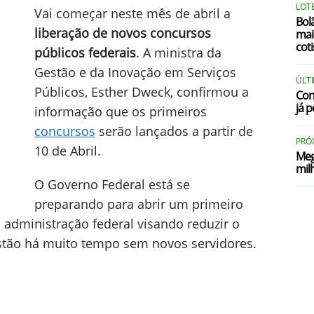
LOTE
Vai começar neste mês de abril a
Bol
liberação de novos concursos
mai
coti
públicos federais
. A ministra da
Gestão e da Inovação em Serviços
ÚLT
Públicos, Esther Dweck, confirmou a
Con
já p
informação que os primeiros
concursos
serão lançados a partir de
PRÓ
10 de Abril.
Meg
mil
O Governo Federal está se
preparando para abrir um primeiro
 administração federal visando reduzir o
estão há muito tempo sem novos servidores.