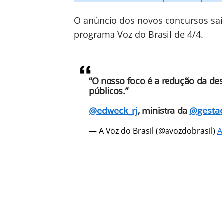
O anúncio dos novos concursos sai
programa Voz do Brasil de 4/4.
“O nosso foco é a redução da des
públicos.”
@edweck_rj
⁩, ministra da ⁦
@gesta
— A Voz do Brasil (@avozdobrasil)
A