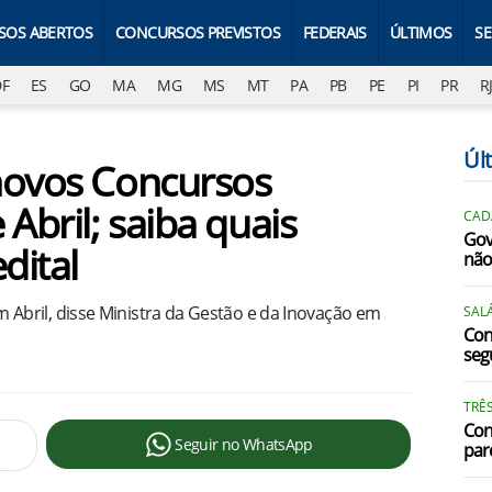
SOS ABERTOS
CONCURSOS PREVISTOS
FEDERAIS
ÚLTIMOS
S
DF
ES
GO
MA
MG
MS
MT
PA
PB
PE
PI
PR
R
Úl
novos Concursos
 Abril; saiba quais
CAD
Gov
dital
não
bril, disse Ministra da Gestão e da Inovação em
SALÁ
Con
segu
TRÊ
Con
Seguir no WhatsApp
par