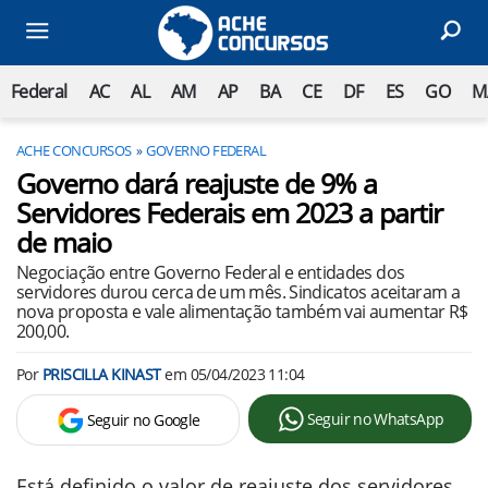
Federal
AC
AL
AM
AP
BA
CE
DF
ES
GO
M
ACHE CONCURSOS
GOVERNO FEDERAL
Governo dará reajuste de 9% a
Servidores Federais em 2023 a partir
de maio
Negociação entre Governo Federal e entidades dos
servidores durou cerca de um mês. Sindicatos aceitaram a
nova proposta e vale alimentação também vai aumentar R$
200,00.
Por
PRISCILLA KINAST
em
05/04/2023 11:04
Seguir no WhatsApp
Seguir no Google
Está definido o valor de reajuste dos servidores