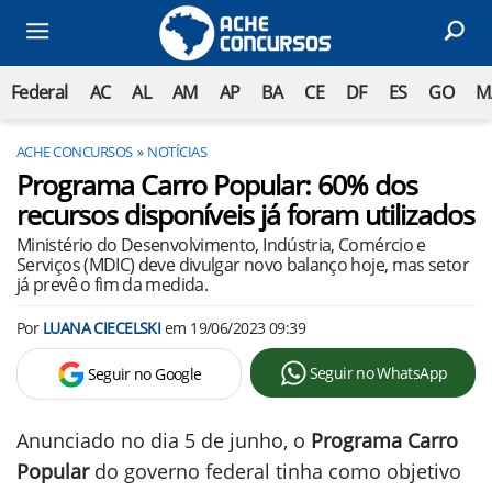
Federal
AC
AL
AM
AP
BA
CE
DF
ES
GO
M
ACHE CONCURSOS
NOTÍCIAS
Programa Carro Popular: 60% dos
recursos disponíveis já foram utilizados
Ministério do Desenvolvimento, Indústria, Comércio e
Serviços (MDIC) deve divulgar novo balanço hoje, mas setor
já prevê o fim da medida.
Por
LUANA CIECELSKI
em
19/06/2023 09:39
Seguir no WhatsApp
Seguir no Google
Anunciado no dia 5 de junho, o
Programa Carro
Popular
do governo federal tinha como objetivo