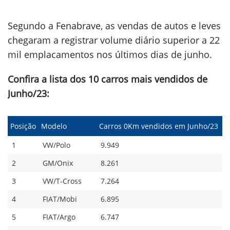
Segundo a Fenabrave, as vendas de autos e leves
chegaram a registrar volume diário superior a 22
mil emplacamentos nos últimos dias de junho.
Confira a lista dos 10 carros mais vendidos de
Junho/23:
Posição
Modelo
Carros 0Km vendidos em Junho/23
1
VW/Polo
9.949
2
GM/Onix
8.261
3
VW/T-Cross
7.264
4
FIAT/Mobi
6.895
5
FIAT/Argo
6.747