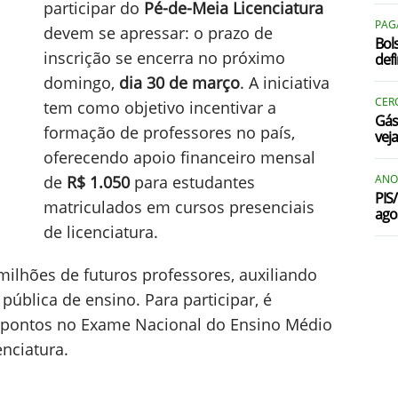
participar do
Pé-de-Meia Licenciatura
PAG
devem se apressar: o prazo de
Bol
inscrição se encerra no próximo
def
domingo,
dia 30 de março
. A iniciativa
CERC
tem como objetivo incentivar a
Gás
formação de professores no país,
vej
oferecendo apoio financeiro mensal
de
R$ 1.050
para estudantes
ANO
PIS
matriculados em cursos presenciais
ago
de licenciatura.
milhões de futuros professores, auxiliando
pública de ensino. Para participar, é
0 pontos no Exame Nacional do Ensino Médio
enciatura.