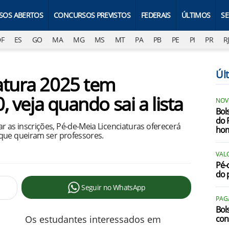
SOS ABERTOS
CONCURSOS PREVISTOS
FEDERAIS
ÚLTIMOS
S
DF
ES
GO
MA
MG
MS
MT
PA
PB
PE
PI
PR
R
Úl
atura 2025 tem
0, veja quando sai a lista
NOV
Bol
do 
as inscrições, Pé-de-Meia Licenciaturas oferecerá
ho
que queiram ser professores.
VALO
Pé-
do 
Seguir no WhatsApp
PAG
Bols
Os estudantes interessados em
con