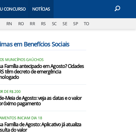
EU CONCURSO
NOTÍCIAS
J
RN
RO
RR
RS
SC
SE
SP
TO
timas em Benefícios Sociais
OS MUNICÍPIOS GAÚCHOS
sa Família antecipado em Agosto? Cidades
RS têm decreto de emergência
mologado
R DE R$ 200
de-Meia de Agosto: veja as datas e o valor
próximo pagamento
AMENTOS INICIAM DIA 18
a Família de Agosto: Aplicativo já atualiza
sulta do valor