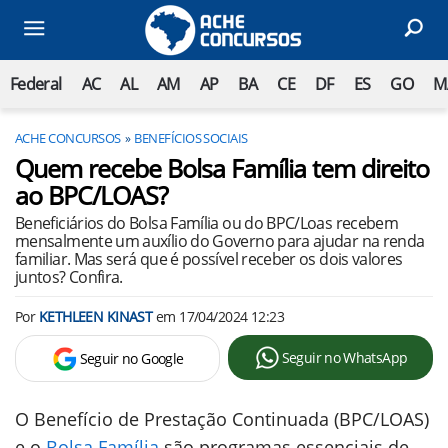
Federal
AC
AL
AM
AP
BA
CE
DF
ES
GO
M
ACHE CONCURSOS
BENEFÍCIOS SOCIAIS
Quem recebe Bolsa Família tem direito
ao BPC/LOAS?
Beneficiários do Bolsa Família ou do BPC/Loas recebem
mensalmente um auxílio do Governo para ajudar na renda
familiar. Mas será que é possível receber os dois valores
juntos? Confira.
Por
KETHLEEN KINAST
em
17/04/2024 12:23
Seguir no WhatsApp
Seguir no Google
O Benefício de Prestação Continuada (BPC/LOAS)
e o
Bolsa Família
são programas essenciais de