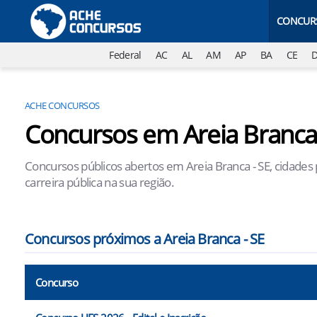
CONCUR
Federal
AC
AL
AM
AP
BA
CE
ACHE CONCURSOS
Concursos em Areia Branca 
Concursos públicos abertos em Areia Branca - SE, cidades
carreira pública na sua região.
Concursos próximos a Areia Branca - SE
Concurso