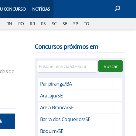
EU CONCURSO
NOTÍCIAS
J
RN
RO
RR
RS
SC
SE
SP
TO
Concursos próximos em
Buscar
ades de
Paripiranga/BA
Aracaju/SE
Areia Branca/SE
Barra dos Coqueiros/SE
é
Boquim/SE