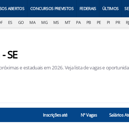
SOS ABERTOS
CONCURSOS PREVISTOS
FEDERAIS
ÚLTIMOS
S
DF
ES
GO
MA
MG
MS
MT
PA
PB
PE
PI
PR
R
- SE
 próximas e estaduais em 2026. Veja lista de vagas e oportunid
Inscrições até
N° Vagas
Salários At