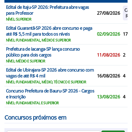
Edital de Itaju-SP 2026: Prefeitura abre vagas
Cad
para Professor
27/08/2026
Res
NÍVEL: SUPERIOR
Edital Guarantã-SP 2026 abre concurso e paga
até R$ 5,5 mil para todos os níveis
02/09/2026
17
NÍVEL: FUNDAMENTAL, MÉDIO E SUPERIOR
Prefeitura de Iacanga-SP lança concurso
público para dois cargos
11/08/2026
2
NÍVEL: MÉDIO E SUPERIOR
Edital de Ubirajara-SP 2026 abre concurso com
vagas de até R$ 4 mil
16/08/2026
4
NÍVEL: FUNDAMENTAL, MÉDIO, TÉCNICO E SUPERIOR
Concurso Prefeitura de Bauru-SP 2026 - Cargos
e Inscrição
13/08/2026
4
NÍVEL: FUNDAMENTAL E SUPERIOR
Concursos próximos em