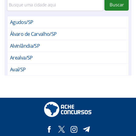
Buscar
Agudos/SP
Álvaro de Carvalho/SP
Alvinlândia/SP
Arealva/SP
Avaí/SP
Balbinos/SP
Bauru/SP
Boracéia/SP
Borebi/SP
Cabrália Paulista/SP