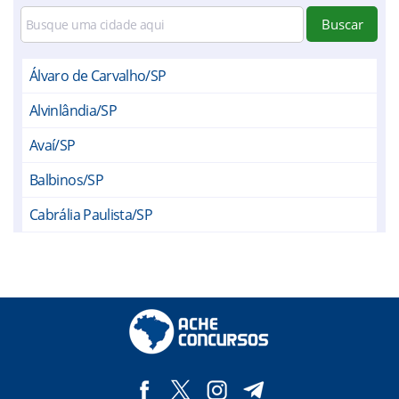
Buscar
Álvaro de Carvalho/SP
Alvinlândia/SP
Avaí/SP
Balbinos/SP
Cabrália Paulista/SP
Cafelândia/SP
Duartina/SP
Fernão/SP
Gália/SP
Garça/SP