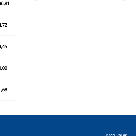
96,81
Barra do Rio Azul/RS
Benjamin Constant do Sul/RS
4,72
Campinas do Sul/RS
Cerro Grande/RS
9,45
Constantina/RS
Engenho Velho/RS
0,00
Entre Rios do Sul/RS
1,68
Erebango/RS
Erechim/RS
Erval Grande/RS
Estação/RS