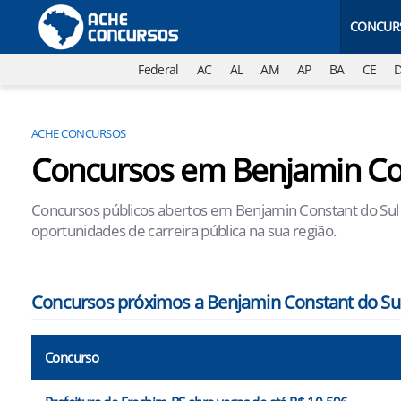
CONCUR
Federal
AC
AL
AM
AP
BA
CE
ACHE CONCURSOS
Concursos em Benjamin Con
Concursos públicos abertos em Benjamin Constant do Sul -
oportunidades de carreira pública na sua região.
Concursos próximos a Benjamin Constant do Sul
Concurso