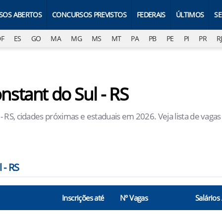
SOS ABERTOS
CONCURSOS PREVISTOS
FEDERAIS
ÚLTIMOS
S
DF
ES
GO
MA
MG
MS
MT
PA
PB
PE
PI
PR
R
stant do Sul - RS
 RS, cidades próximas e estaduais em 2026. Veja lista de vagas
 - RS
Inscrições até
N° Vagas
Salários