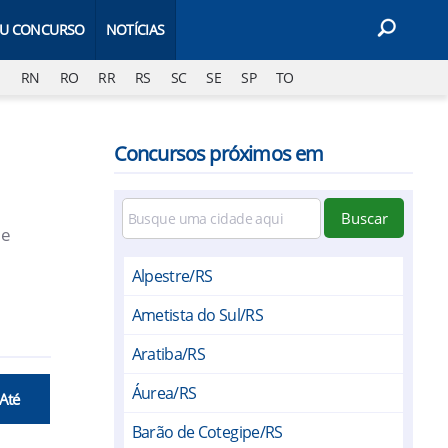
EU CONCURSO
NOTÍCIAS
J
RN
RO
RR
RS
SC
SE
SP
TO
Concursos próximos em
Buscar
 e
Alpestre/RS
Ametista do Sul/RS
Aratiba/RS
Áurea/RS
 Até
Barão de Cotegipe/RS