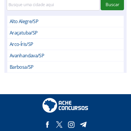
Buscar
Alto Alegre/SP
Araçatuba/SP
Arco-Íris/SP
Avanhandava/SP
Barbosa/SP
Bento de Abreu/SP
Bilac/SP
Birigui/SP
Brejo Alegre/SP
Buritama/SP